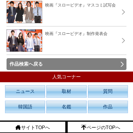
映画『スロービデオ』マスコミ試写会
映画『スロービデオ』制作発表会
作品検索へ戻る
人気コーナー
ニュース
取材
質問
韓国語
名鑑
作品
サイトTOPへ
ページのTOPへ