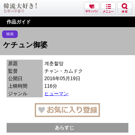
作品ガイド
映画
ケチュン御婆
原題
계춘할망
監督
チャン・カムドク
公開日
2016年05月19日
上映時間
116分
ジャンル
ヒューマン
あらすじ