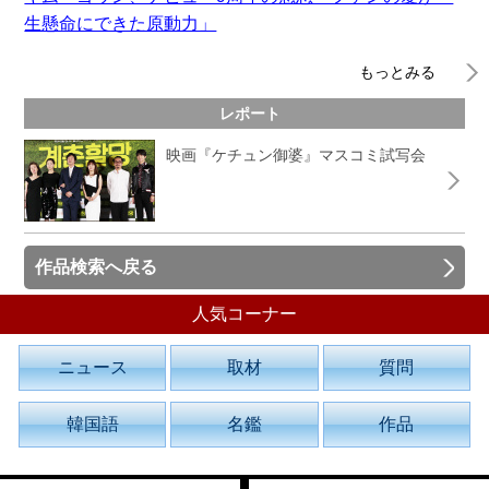
生懸命にできた原動力」
もっとみる
レポート
映画『ケチュン御婆』マスコミ試写会
作品検索へ戻る
人気コーナー
ニュース
取材
質問
韓国語
名鑑
作品