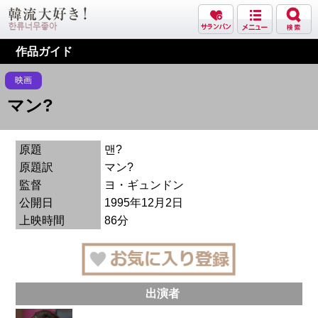
作品ガイド
映画
マン?
原題
맨?
原題訳
マン?
監督
ヨ・ギュンドン
公開日
1995年12月2日
上映時間
86分
出演者