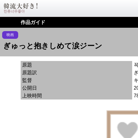
作品ガイド
映画
ぎゅっと抱きしめて涙ジーン
原題
꼭
原題訳
監督
公開日
2
上映時間
7