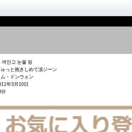
 껴안고 눈물 핑
ぎゅっと抱きしめて涙ジーン
キム・ドンウォン
011年3月10日
8分