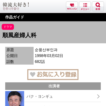
作品ガイド
ドラマ
順風産婦人科
原題
순풍산부인과
公開日
1998年03月02日
話数
682話
出演者
パク・ヨンギュ