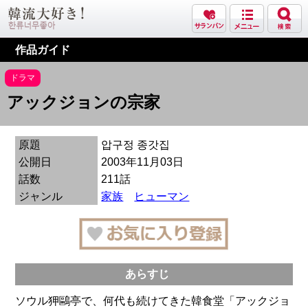
作品ガイド
ドラマ
アックジョンの宗家
原題
압구정 종갓집
公開日
2003年11月03日
話数
211話
ジャンル
家族
ヒューマン
あらすじ
ソウル狎鷗亭で、何代も続けてきた韓食堂「アックジョ