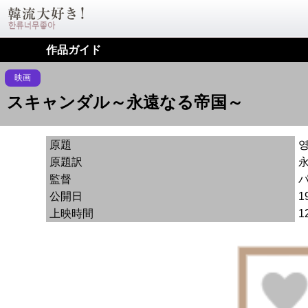
作品ガイド
映画
スキャンダル～永遠なる帝国～
原題
原題訳
監督
公開日
1
上映時間
1