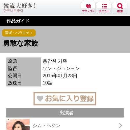
作品ガイド
音楽・バラエティ
勇敢な家族
原題
용감한 가족
監督
ソン・ジュンヨン
公開日
2015年01月23日
放送日
10話
出演者
シム・ヘジン