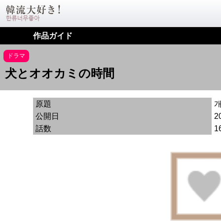
作品ガイド
ドラマ
犬とオオカミの時間
原題
개
公開日
2
話数
1