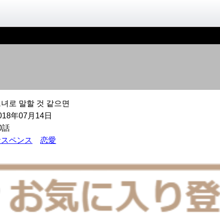
녀로 말할 것 같으면
018年07月14日
0話
サスペンス
恋愛