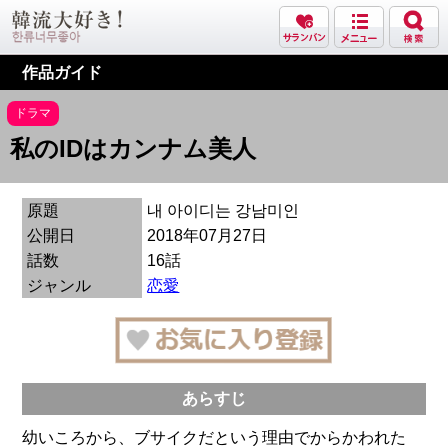
作品ガイド
ドラマ
私のIDはカンナム美人
原題
내 아이디는 강남미인
公開日
2018年07月27日
話数
16話
ジャンル
恋愛
あらすじ
幼いころから、ブサイクだという理由でからかわれた