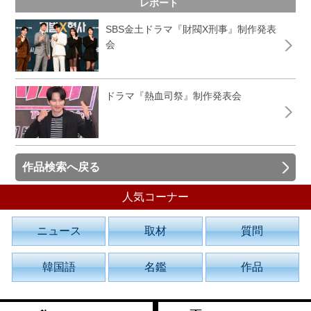
レポート
SBS金土ドラマ『財閥X刑事』制作発表
会
ドラマ『熱血司祭』制作発表会
作品検索へ戻る
人気コーナー
ニュース
取材
質問
韓国語
名鑑
作品