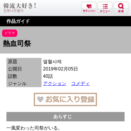
作品ガイド
ドラマ
熱血司祭
原題
열혈사제
公開日
2019年02月05日
話数
40話
ジャンル
アクション
コメディ
あらすじ
一風変わった司祭がいる。