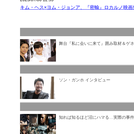
キム・ヘス×ヨム・ジョンア、『密輸』ロカルノ映画
舞台『私に会いに来て』囲み取材＆ゲ
ソン・ガンホ インタビュー
知れば知るほど沼にハマる…実際の事