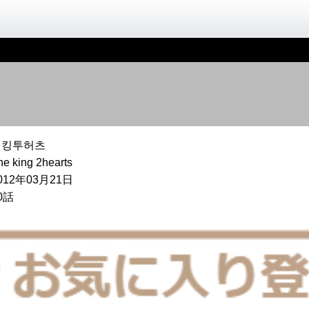
더킹투허츠
he king 2hearts
012年03月21日
0話