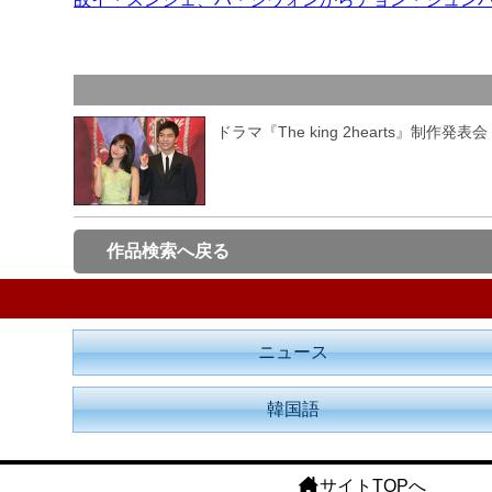
ドラマ『The king 2hearts』制作発表会
作品検索へ戻る
ニュース
韓国語
サイトTOPへ