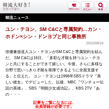
韓流ニュース
ユン・テヨン、SM C&Cと専属契約…カン・
ホドン×シン・ドンヨプと同じ事務所
2022/08/16
俳優兼放送人ユン・テヨンがSM C&Cと専属契約を結ん
だ。 SM C&Cは16日、「多彩な才能を持つユン・テヨ
ンと共にすることができて嬉しい。今後、さらに多様な
分野で思いっきり才能を発揮できるように全面支援す
る」と伝えた。 ユン・テヨンは1996年SBSドラマ『美
しい彼女』でデビューした。以後、MBC『ワンチョー伝
説の英雄』、SBS『明朗少女成功記』、KBS 2TV『あ
の・・・
記事をご覧になるには、
会員登録が必要です。