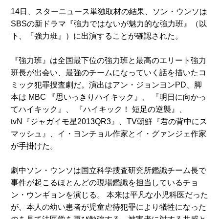
14日、スターニュース単独取材の結果、ソン・ウンソは
SBSの新ドラマ『強力ではないが魅力的な強力班』（以
下、『強力班』）に出演することが確認された。
『強力班』は全国最下位の強力班と最高のエリート強力
班長が出会い、最強のチームになっていく話を描いたコ
ミック犯罪捜査劇だ。演出はアン・ジョンヨンPD、脚
本は MBC 『思いっきりハイキック』、 『明日に向かっ
てハイキック』、 『ハイキック！ 短足の逆襲』、
tvN『ジャガイモ星2013QR3』、TV朝鮮『君の背中にス
マッシュ』、イ・ヨンチョル作家とイ・グァンジェ作家
が手掛けた。
劇中ソン・ウンソは国立科学捜査研究所鑑識チーム長で
事件が起こるほとんどの現場鑑識を担当しているチョ
ン・ウンギョンを演じる。 本来は平凡な小児科医だった
が、本人の幼い患者が児童虐待犯罪により犠牲になった