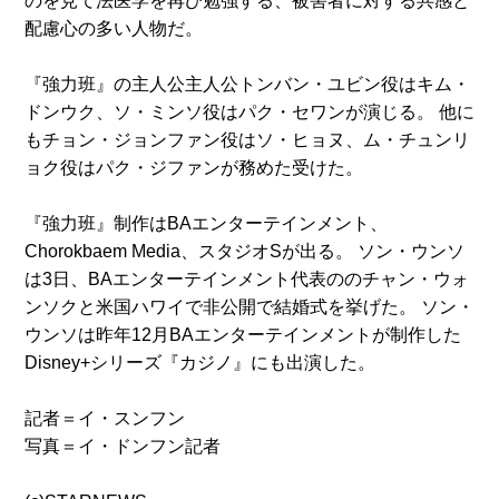
のを見て法医学を再び勉強する、被害者に対する共感と
配慮心の多い人物だ。
『強力班』の主人公主人公トンバン・ユビン役はキム・
ドンウク、ソ・ミンソ役はパク・セワンが演じる。 他に
もチョン・ジョンファン役はソ・ヒョヌ、ム・チュンリ
ョク役はパク・ジファンが務めた受けた。
『強力班』制作はBAエンターテインメント、
Chorokbaem Media、スタジオSが出る。 ソン・ウンソ
は3日、BAエンターテインメント代表ののチャン・ウォ
ンソクと米国ハワイで非公開で結婚式を挙げた。 ソン・
ウンソは昨年12月BAエンターテインメントが制作した
Disney+シリーズ『カジノ』にも出演した。
記者＝イ・スンフン
写真＝イ・ドンフン記者