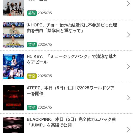
芸能
2025/7/5
J-HOPE、チョ・セホの結婚式に不参加だった理
由を告白「除隊日と重なって」
芸能
2025/7/5
H1-KEY、『ミュージックバンク』で清涼な魅力
をアピール
音楽
2025/7/5
ATEEZ、本日（5日）仁川で2025ワールドツア
ーを開催
芸能
2025/7/5
BLACKPINK、本日（5日）完全体カムバック曲
「JUMP」を高陽で公開