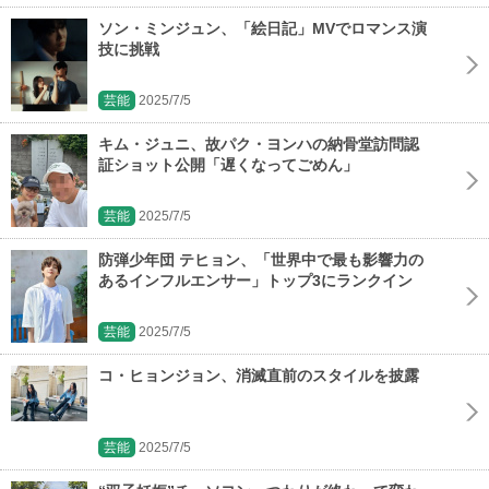
ソン・ミンジュン、「絵日記」MVでロマンス演
技に挑戦
芸能
2025/7/5
キム・ジュニ、故パク・ヨンハの納骨堂訪問認
証ショット公開「遅くなってごめん」
芸能
2025/7/5
防弾少年団 テヒョン、「世界中で最も影響力の
あるインフルエンサー」トップ3にランクイン
芸能
2025/7/5
コ・ヒョンジョン、消滅直前のスタイルを披露
芸能
2025/7/5