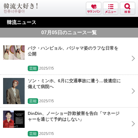
韓流ニュース
07月05日のニュース一覧
パク・ハンビョル、パジャマ姿のラフな日常を
公開
芸能
2025/7/5
ソン・ミンホ、6月に交通事故に遭う…後遺症に
備えて病院へ
芸能
2025/7/5
DinDin、ノーショー詐欺被害を告白「マネージ
ャーを通じて予約はしない」
芸能
2025/7/5