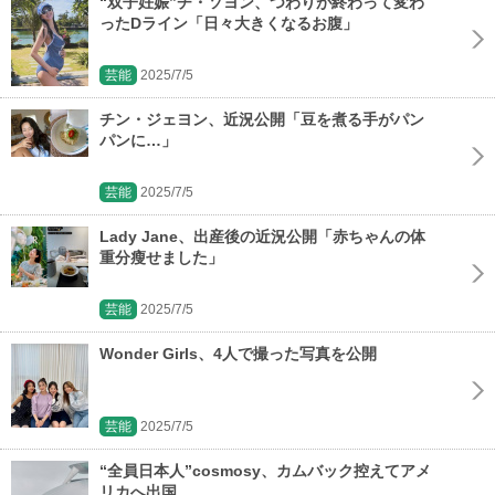
“双子妊娠”チ・ソヨン、つわりが終わって変わ
ったDライン「日々大きくなるお腹」
芸能
2025/7/5
チン・ジェヨン、近況公開「豆を煮る手がパン
パンに…」
芸能
2025/7/5
Lady Jane、出産後の近況公開「赤ちゃんの体
重分瘦せました」
芸能
2025/7/5
Wonder Girls、4人で撮った写真を公開
芸能
2025/7/5
“全員日本人”cosmosy、カムバック控えてアメ
リカへ出国