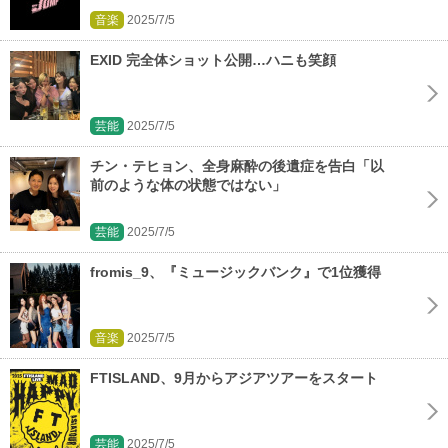
音楽
2025/7/5
EXID 完全体ショット公開…ハニも笑顔
芸能
2025/7/5
チン・テヒョン、全身麻酔の後遺症を告白「以
前のような体の状態ではない」
芸能
2025/7/5
fromis_9、『ミュージックバンク』で1位獲得
音楽
2025/7/5
FTISLAND、9月からアジアツアーをスタート
芸能
2025/7/5