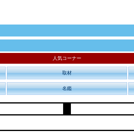
人気コーナー
取材
名鑑