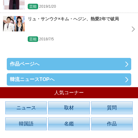
芸能
2019/1/20
リュ・サンウク×キム・へジン、熱愛2年で破局
芸能
2018/7/5
作品ページへ
韓流ニュースTOPへ
人気コーナー
ニュース
取材
質問
韓国語
名鑑
作品