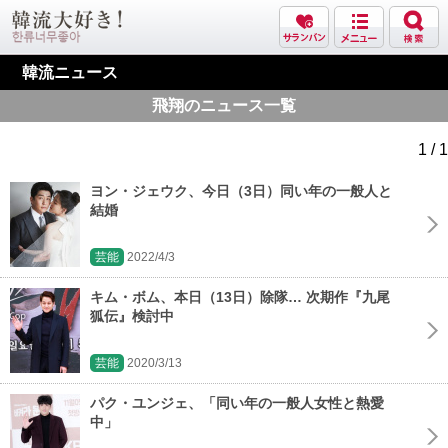
韓流ニュース
飛翔のニュース一覧
1 / 1
ヨン・ジェウク、今日（3日）同い年の一般人と
結婚
芸能
2022/4/3
キム・ボム、本日（13日）除隊… 次期作『九尾
狐伝』検討中
芸能
2020/3/13
パク・ユンジェ、「同い年の一般人女性と熱愛
中」