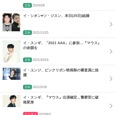
芸能
2024/2/6
イ・シオン♥ソ・ジスン、本日(25日)結婚
芸能
2021/12/25
イ・スンギ、「2021 AAA」に参加…『マウス』
の余韻を
芸能
2021/10/19
イ・ユンジ、ピンクリボン映画祭の審査員に抜
擢
芸能
2021/2/18
イ・スンギ、『マウス』出演確定…警察官に破
格変身
エンタメ
2020/6/2