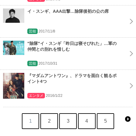
イ・スンギ、AAA出撃…除隊後初の公の席
芸能
2017/11/8
"除隊"イ・スンギ「昨日は寝そびれた」…軍の
仲間との別れを惜しむ
芸能
2017/10/31
『マダムアントワン』、ドラマを面白く観るポ
イント4つ
エンタメ
2016/1/22
1
2
3
4
5