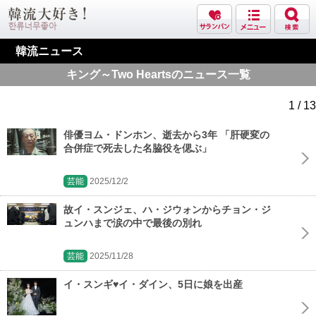
韓流ニュース
キング～Two Heartsのニュース一覧
1 / 13
俳優ヨム・ドンホン、逝去から3年 「肝硬変の
合併症で死去した名脇役を偲ぶ」
芸能
2025/12/2
故イ・スンジェ、ハ・ジウォンからチョン・ジ
ュンハまで涙の中で最後の別れ
芸能
2025/11/28
イ・スンギ♥イ・ダイン、5日に娘を出産