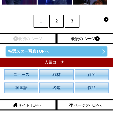
1
2
3
最初のページ
最後のページ
特選スター写真TOPへ
人気コーナー
ニュース
取材
質問
韓国語
名鑑
作品
サイトTOPへ
ページのTOPへ