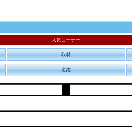
人気コーナー
取材
名鑑