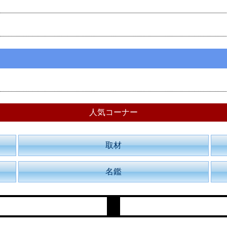
人気コーナー
取材
名鑑