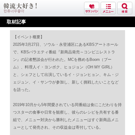
取材記事
【イベント概要】
2025年3月27日、ソウル・永登浦区にあるKBSアートホール
で、KBSバラエティ番組『新商品発売～コンビニレストラ
ン』の記者懇談会が行われた。MCを務めるBoom（ブー
ム）、料理人イ・ヨンボク、ヒョジョン（OH MY GIRL）
と、シェフとして出演しているイ・ジョンヒョン、キム・ジ
ェジュン、イ・サンウが参加し、新しく挑戦したいことなど
を語った。
2019年10月から5年間愛されている同番組は食にこだわりを持
つスターの食事や日常を観察し、彼らのレシピを共有する番
組で、メニュー対決から勝利したメニューはすぐ新商品メニ
ューとして発売され、その収益金は寄付している。