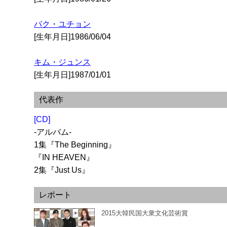
パク・ユチョン
[生年月日]1986/06/04
キム・ジュンス
[生年月日]1987/01/01
代表作
[CD]
-アルバム-
1集『The Beginning』
『IN HEAVEN』
2集『Just Us』
レポート
2015大韓民国大衆文化芸術賞