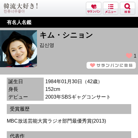
有名人名鑑
キム・シニョン
김신영
1
誕生日
1984年01月30日（42歳）
身長
152cm
デビュー
2003年SBSギャグコンサート
受賞履歴
MBC放送芸能大賞ラジオ部門最優秀賞(2013)
代表作