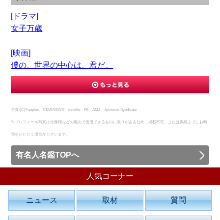
[ドラマ]
女子万歳
[映画]
僕の、世界の中心は、君だ。
写真:(C)Fanplus、STARNEWS、innolife、PA、AMJ、Jpictures Syndicate
※プロフィール写真は肖像権などの理由で使用できるものに限りがあるため、掲載不可、または掲載までにお時
間をいただく場合がございます。
有名人名鑑TOPへ
人気コーナー
ニュース
取材
質問