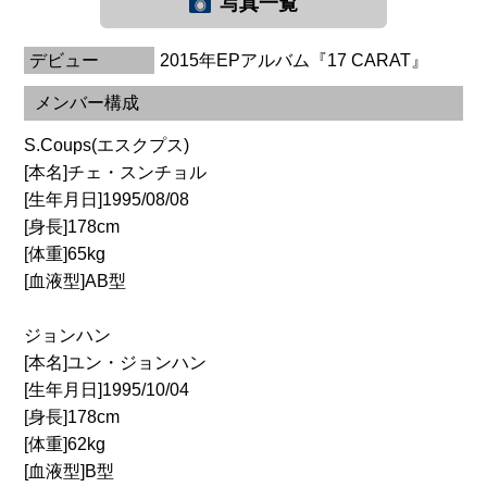
写真一覧
デビュー
2015年EPアルバム『17 CARAT』
メンバー構成
S.Coups(エスクプス)
[本名]チェ・スンチョル
[生年月日]1995/08/08
[身長]178cm
[体重]65kg
[血液型]AB型
ジョンハン
[本名]ユン・ジョンハン
[生年月日]1995/10/04
[身長]178cm
[体重]62kg
[血液型]B型