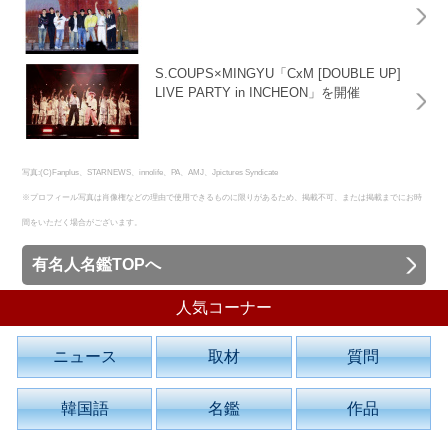
S.COUPS×MINGYU「CxM [DOUBLE UP]
LIVE PARTY in INCHEON」を開催
写真:(C)Fanplus、STARNEWS、innolife、PA、AMJ、Jpictures Syndicate
※プロフィール写真は肖像権などの理由で使用できるものに限りがあるため、掲載不可、または掲載までにお時
間をいただく場合がございます。
有名人名鑑TOPへ
人気コーナー
ニュース
取材
質問
韓国語
名鑑
作品