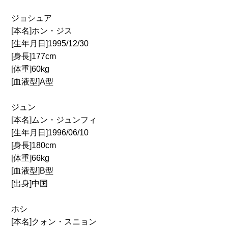
ジョシュア
[本名]ホン・ジス
[生年月日]1995/12/30
[身長]177cm
[体重]60kg
[血液型]A型
ジュン
[本名]ムン・ジュンフィ
[生年月日]1996/06/10
[身長]180cm
[体重]66kg
[血液型]B型
[出身]中国
ホシ
[本名]クォン・スニョン