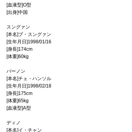
[血液型]O型
[出身]中国
スングァン
[本名]ブ・スングァン
[生年月日]1998/01/16
[身長]174cm
[体重]60kg
バーノン
[本名]チェ・ハンソル
[生年月日]1998/02/18
[身長]175cm
[体重]65kg
[血液型]A型
ディノ
[本名]イ・チャン