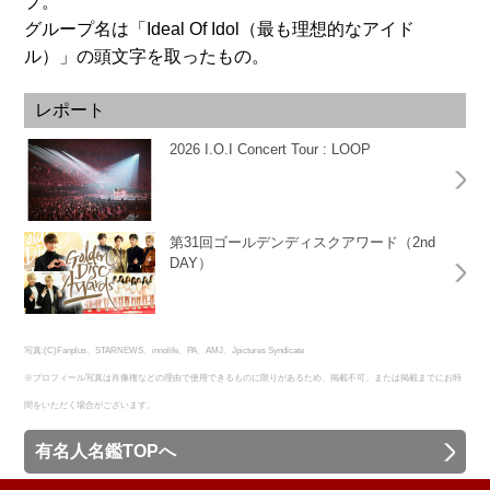
プ。
グループ名は「Ideal Of Idol（最も理想的なアイド
ル）」の頭文字を取ったもの。
レポート
2026 I.O.I Concert Tour : LOOP
第31回ゴールデンディスクアワード（2nd
DAY）
写真:(C)Fanplus、STARNEWS、innolife、PA、AMJ、Jpictures Syndicate
※プロフィール写真は肖像権などの理由で使用できるものに限りがあるため、掲載不可、または掲載までにお時
間をいただく場合がございます。
有名人名鑑TOPへ