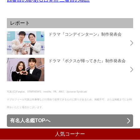
レポート
ドラマ『コンデインターン』制作発表会
ドラマ『ボクスが帰ってきた』制作発表会
写真:(C)Fanplus、STARNEWS、innolife、PA、AMJ、Jpictures Syndicate
※プロフィール写真は肖像権などの理由で使用できるものに限りがあるため、掲載不可、または掲載までにお時
間をいただく場合がございます。
有名人名鑑TOPへ
人気コーナー