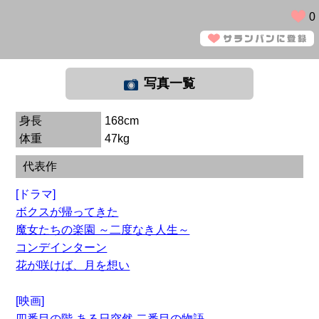
0
写真一覧
身長
168cm
体重
47kg
代表作
[ドラマ]
ボクスが帰ってきた
魔女たちの楽園 ～二度なき人生～
コンデインターン
花が咲けば、月を想い
[映画]
四番目の階-ある日突然 二番目の物語