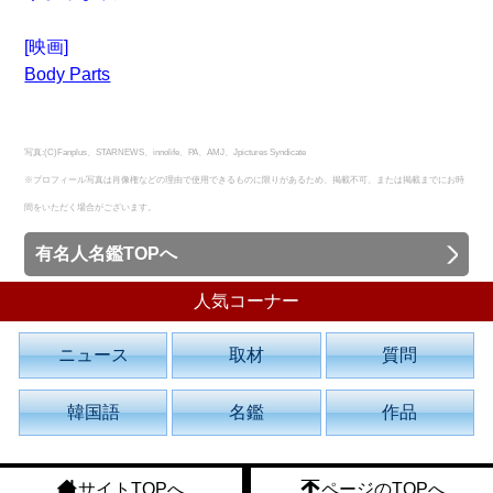
[映画]
Body Parts
写真:(C)Fanplus、STARNEWS、innolife、PA、AMJ、Jpictures Syndicate
※プロフィール写真は肖像権などの理由で使用できるものに限りがあるため、掲載不可、または掲載までにお時
間をいただく場合がございます。
有名人名鑑TOPへ
人気コーナー
ニュース
取材
質問
韓国語
名鑑
作品
サイトTOPへ
ページのTOPへ