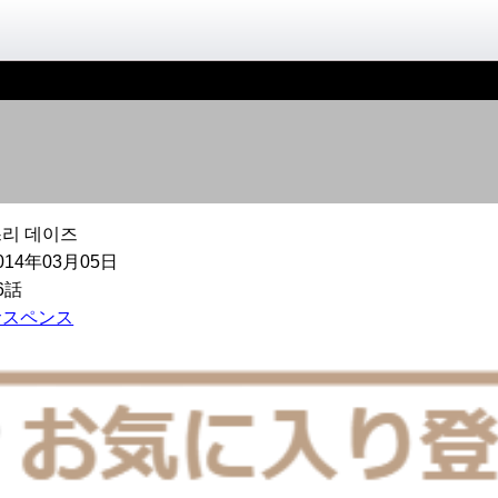
쓰리 데이즈
014年03月05日
6話
サスペンス