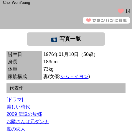
Choi WonYoung
14
写真一覧
誕生日
1976年01月10日（50歳）
身長
183cm
体重
73kg
家族構成
妻(女優:
シム・イヨン
)
代表作
[ドラマ]
美しい時代
2009 伝説の故郷
お隣さんは元ダンナ
嵐の恋人