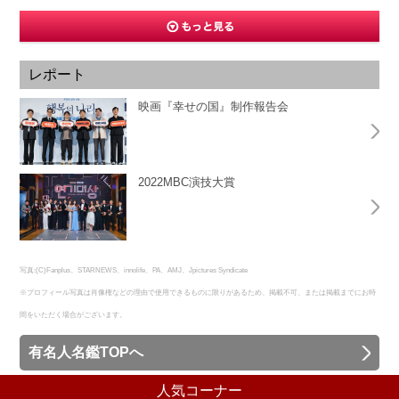
レポート
映画『幸せの国』制作報告会
2022MBC演技大賞
写真:(C)Fanplus、STARNEWS、innolife、PA、AMJ、Jpictures Syndicate
※プロフィール写真は肖像権などの理由で使用できるものに限りがあるため、掲載不可、または掲載までにお時
間をいただく場合がございます。
有名人名鑑TOPへ
人気コーナー