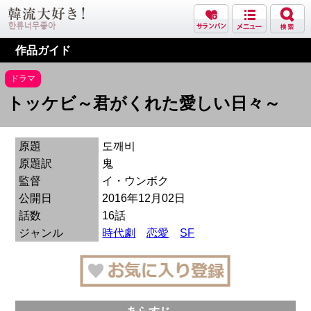
作品ガイド
ドラマ
トッケビ～君がくれた愛しい日々～
原題
도깨비
原題訳
鬼
監督
イ・ウンボク
公開日
2016年12月02日
話数
16話
ジャンル
時代劇
恋愛
SF