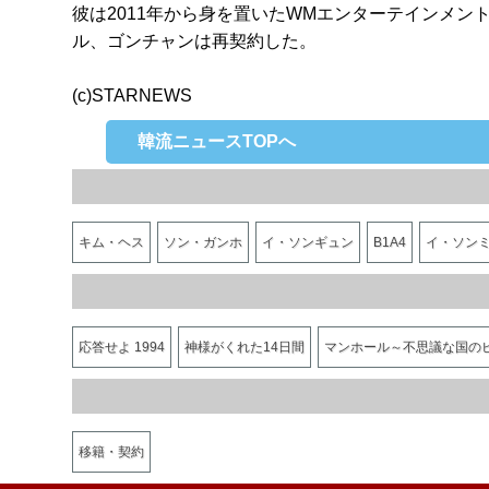
彼は2011年から身を置いたWMエンターテインメン
ル、ゴンチャンは再契約した。
(c)STARNEWS
韓流ニュースTOPへ
キム・ヘス
ソン・ガンホ
イ・ソンギュン
B1A4
イ・ソン
応答せよ 1994
神様がくれた14日間
マンホール～不思議な国の
移籍・契約