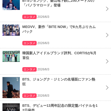
BTSジョングク、釜山地下鉄に250メートルの
「パノラマロード」登場
エンタメ
2026/6/3
MEOVV、新作「BITE NOW」で8カ月ぶりカム
バック
エンタメ
2026/6/3
韓国新人アイドルブランド評判、CORTISが6月
首位
エンタメ
2026/6/3
BTS、ジョングク・ジミンの名場面にファン熱
狂
エンタメ
2026/6/3
BTS、デビュー13周年記念の限定盤バイナルを1
2日発売