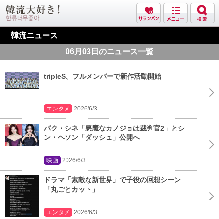
韓流ニュース
06月03日のニュース一覧
tripleS、フルメンバーで新作活動開始
エンタメ
2026/6/3
パク・シネ「悪魔なカノジョは裁判官2」とシ
ン・ヘソン「ダッシュ」公開へ
映画
2026/6/3
ドラマ「素敵な新世界」で子役の回想シーン
「丸ごとカット」
エンタメ
2026/6/3