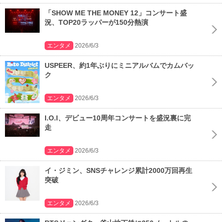
「SHOW ME THE MONEY 12」コンサート盛
況、TOP20ラッパーが150分熱演
エンタメ
2026/6/3
USPEER、約1年ぶりにミニアルバムでカムバッ
ク
エンタメ
2026/6/3
I.O.I、デビュー10周年コンサートを盛況裏に完
走
エンタメ
2026/6/3
イ・ジミン、SNSチャレンジ累計2000万回再生
突破
エンタメ
2026/6/3