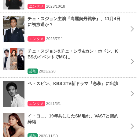
エンタメ
2023/10/18
チェ・スジョン主演『高麗契丹戦争』、11月4日
に初放送か？
エンタメ
2023/7/11
チェ・スジョン&チェ・シラ&カン・ホドン、K
BSのイベントでMCに
芸能
2023/2/20
ペ・スビン、KBS 2TV新ドラマ『恋慕』に出演
エンタメ
2021/6/1
イ・ヨニ、19年共にしたSM離れ、VASTと契約
締結
芸能
2020/11/30