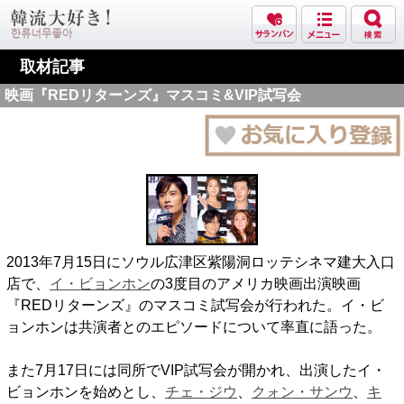
取材記事
映画『REDリターンズ』マスコミ&VIP試写会
2013年7月15日にソウル広津区紫陽洞ロッテシネマ建大入口
店で、
イ・ビョンホン
の3度目のアメリカ映画出演映画
『REDリターンズ』のマスコミ試写会が行われた。イ・ビ
ョンホンは共演者とのエピソードについて率直に語った。
また7月17日には同所でVIP試写会が開かれ、出演したイ・
ビョンホンを始めとし、
チェ・ジウ
、
クォン・サンウ
、
キ