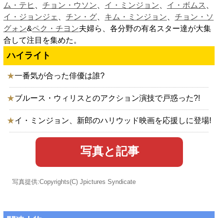
ム・テヒ
、
チョン・ウソン
、
イ・ミンジョン
、
イ・ボムス
、
イ・ジョンジェ
、
チン・グ
、
キム・ミンジョン
、
チョン・ソ
グォン
&
ペク・チヨン
夫婦ら、各分野の有名スター達が大集
合して注目を集めた。
ハイライト
★
一番気が合った俳優は誰?
★
ブルース・ウィリスとのアクション演技で戸惑った?!
★
イ・ミンジョン、新郎のハリウッド映画を応援しに登場!
写真と記事
写真提供:Copyrights(C) Jpictures Syndicate