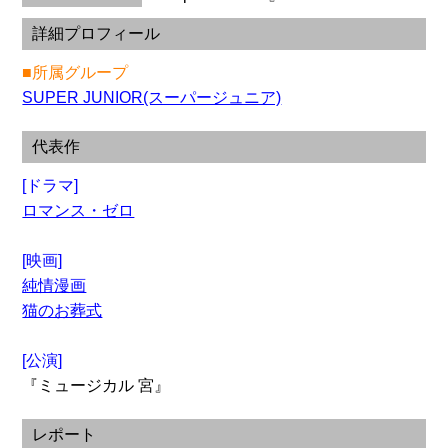
詳細プロフィール
■所属グループ
SUPER JUNIOR(スーパージュニア)
代表作
[ドラマ]
ロマンス・ゼロ
[映画]
純情漫画
猫のお葬式
[公演]
『ミュージカル 宮』
レポート