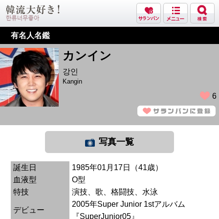
有名人名鑑
カンイン
강인
Kangin
6
写真一覧
誕生日
1985年01月17日（41歳）
血液型
O型
特技
演技、歌、格闘技、水泳
2005年Super Junior 1stアルバム
デビュー
『SuperJunior05』