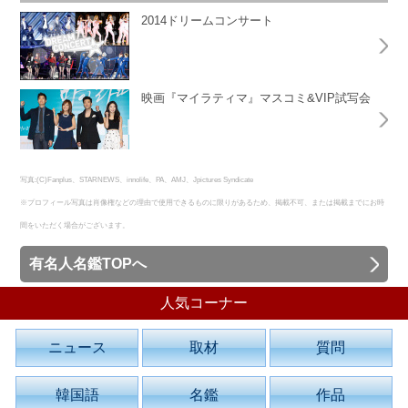
2014ドリームコンサート
映画『マイラティマ』マスコミ&VIP試写会
写真:(C)Fanplus、STARNEWS、innolife、PA、AMJ、Jpictures Syndicate
※プロフィール写真は肖像権などの理由で使用できるものに限りがあるため、掲載不可、または掲載までにお時
間をいただく場合がございます。
有名人名鑑TOPへ
人気コーナー
ニュース
取材
質問
韓国語
名鑑
作品