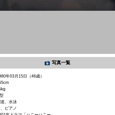
写真一覧
980年03月15日（46歳）
65cm
5kg
O型
剣道、水泳
歌、ピアノ
2001年ドラマ「ハニーハニー」