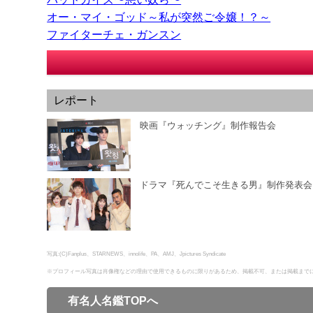
オー・マイ・ゴッド～私が突然ご令嬢！？～
ファイターチェ・ガンスン
レポート
映画『ウォッチング』制作報告会
ドラマ『死んでこそ生きる男』制作発表会
写真:(C)Fanplus、STARNEWS、innolife、PA、AMJ、Jpictures Syndicate
※プロフィール写真は肖像権などの理由で使用できるものに限りがあるため、掲載不可、または掲載まで
有名人名鑑TOPへ