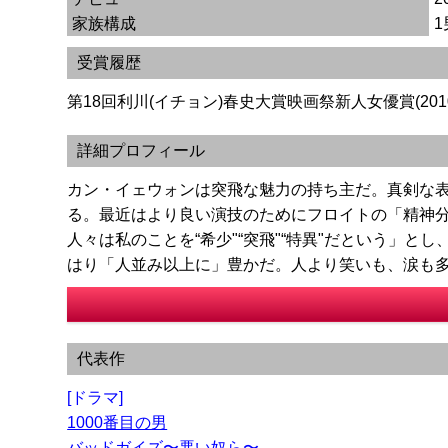
家族構成
受賞履歴
第18回利川(イチョン)春史大賞映画祭新人女優賞(201
詳細プロフィール
カン・イェウォンは突飛な魅力の持ち主だ。真剣な
る。最近はより良い演技のためにフロイトの「精神
人々は私のことを“希少"“突飛"“特異"だという」
はり「人並み以上に」豊かだ。人より笑いも、涙も
代表作
[ドラマ]
1000番目の男
バッドガイズ〜悪い奴ら〜