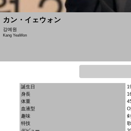
カン・イェウォン
강예원
Kang YeaWon
誕生日
1
身長
1
体重
4
血液型
趣味
特技
デビュー