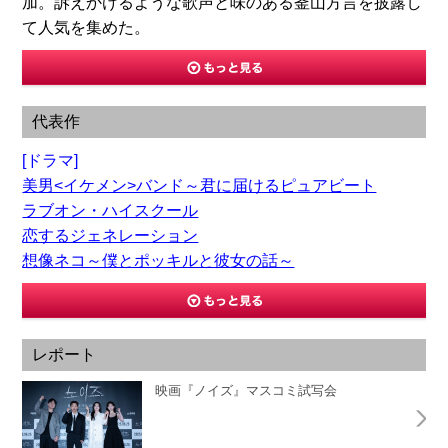
加。訴えかけるような歌声と味のある釜山方言を披露し
て人気を集めた。
代表作
[ドラマ]
美男<イケメン>バンド～君に届けるピュアビート
ラブオン・ハイスクール
恋するジェネレーション
想像ネコ～僕とポッキルと彼女の話～
レポート
映画『ノイズ』マスコミ試写会