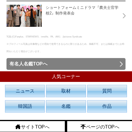
ショートフォームミニドラマ『農夫士官学
校2』制作発表会
写真:(C)Fanplus、STARNEWS、innolife、PA、AMJ、Jpictures Syndicate
※プロフィール写真は肖像権などの理由で使用できるものに限りがあるため、掲載不可、または掲載までにお時
間をいただく場合がございます。
有名人名鑑TOPへ
人気コーナー
ニュース
取材
質問
韓国語
名鑑
作品
サイトTOPへ
ページのTOPへ