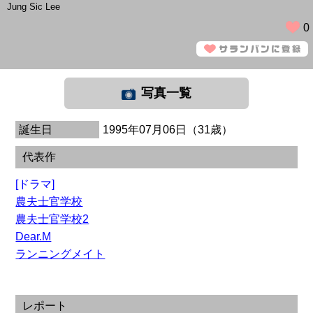
Jung Sic Lee
0
写真一覧
誕生日
1995年07月06日（31歳）
代表作
[ドラマ]
農夫士官学校
農夫士官学校2
Dear.M
ランニングメイト
レポート