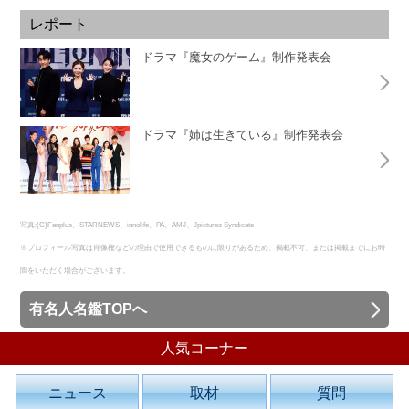
レポート
ドラマ『魔女のゲーム』制作発表会
ドラマ『姉は生きている』制作発表会
写真:(C)Fanplus、STARNEWS、innolife、PA、AMJ、Jpictures Syndicate
※プロフィール写真は肖像権などの理由で使用できるものに限りがあるため、掲載不可、または掲載までにお時
間をいただく場合がございます。
有名人名鑑TOPへ
人気コーナー
ニュース
取材
質問