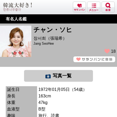
有名人名鑑
チャン・ソヒ
장서희（張瑞希）
Jang SeoHee
18
写真一覧
誕生日
1972年01月05日（54歳）
身長
163cm
体重
47kg
血液型
B型
趣味
旅行、読書