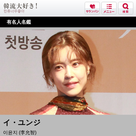
有名人名鑑
イ・ユンジ
이윤지 (李允智)