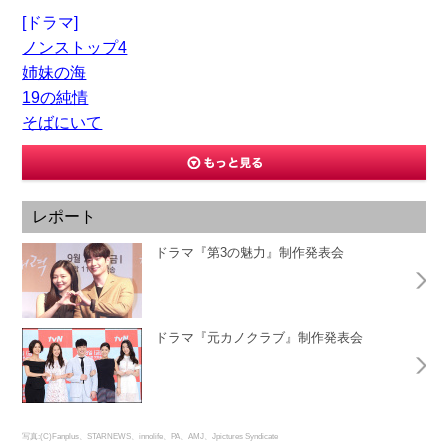
[ドラマ]
ノンストップ4
姉妹の海
19の純情
そばにいて
レポート
ドラマ『第3の魅力』制作発表会
ドラマ『元カノクラブ』制作発表会
写真:(C)Fanplus、STARNEWS、innolife、PA、AMJ、Jpictures Syndicate