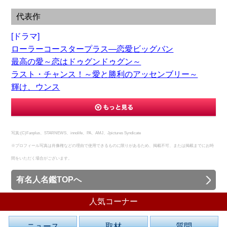
代表作
[ドラマ]
ローラーコースタープラス―恋愛ビッグバン
最高の愛～恋はドゥグンドゥグン～
ラスト・チャンス！～愛と勝利のアッセンブリー～
輝け、ウンス
写真:(C)Fanplus、STARNEWS、innolife、PA、AMJ、Jpictures Syndicate
※プロフィール写真は肖像権などの理由で使用できるものに限りがあるため、掲載不可、または掲載までにお時
間をいただく場合がございます。
有名人名鑑TOPへ
人気コーナー
ニュース
取材
質問