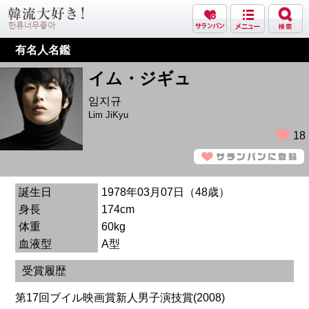
有名人名鑑
イム・ジギュ
임지규
Lim JiKyu
18
誕生日
1978年03月07日（48歳）
身長
174cm
体重
60kg
血液型
A型
受賞履歴
第17回ブイル映画賞新人男子演技賞(2008)