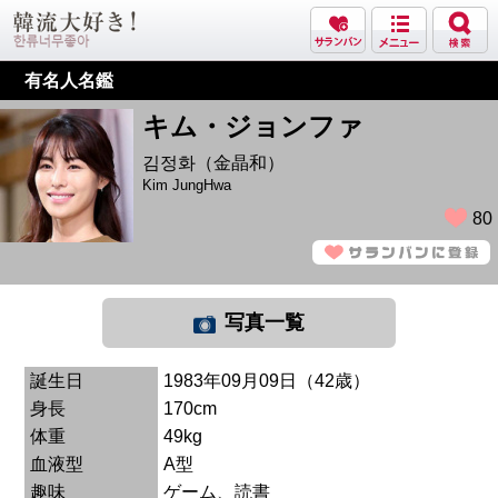
有名人名鑑
キム・ジョンファ
김정화（金晶和）
Kim JungHwa
80
写真一覧
誕生日
1983年09月09日（42歳）
身長
170cm
体重
49kg
血液型
A型
趣味
ゲーム、読書