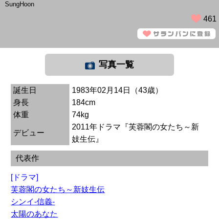
SungHoon
461
写真一覧
誕生日
1983年02月14日（43歳）
身長
184cm
体重
74kg
2011年ドラマ『芙蓉閣の女たち～新
デビュー
妓生伝』
代表作
[ドラマ]
芙蓉閣の女たち～新妓生伝
シンイ-信義-
太陽のあなた