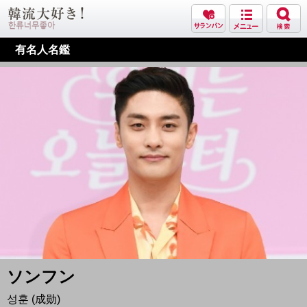
有名人名鑑
ソンフン
성훈 (成勋)