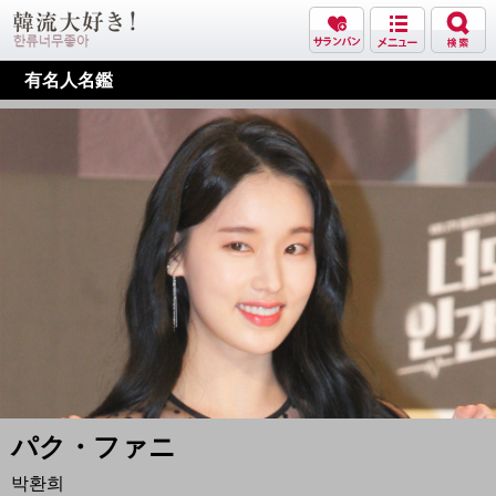
有名人名鑑
パク・ファニ
박환희