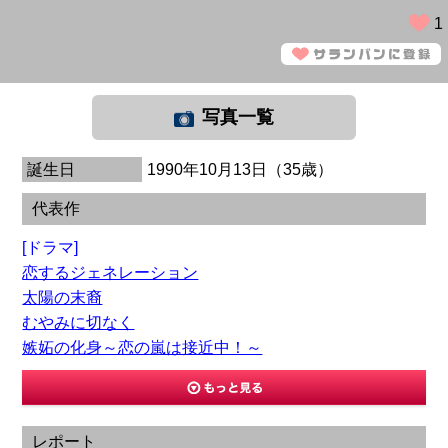
1
写真一覧
誕生日
1990年10月13日（35歳）
代表作
[ドラマ]
恋するジェネレーション
太陽の末裔
むやみに切なく
嫉妬の化身～恋の嵐は接近中！～
レポート