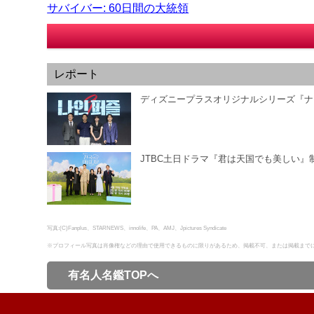
サバイバー: 60日間の大統領
レポート
ディズニープラスオリジナルシリーズ『ナ
JTBC土日ドラマ『君は天国でも美しい』
写真:(C)Fanplus、STARNEWS、innolife、PA、AMJ、Jpictures Syndicate
※プロフィール写真は肖像権などの理由で使用できるものに限りがあるため、掲載不可、または掲載まで
有名人名鑑TOPへ