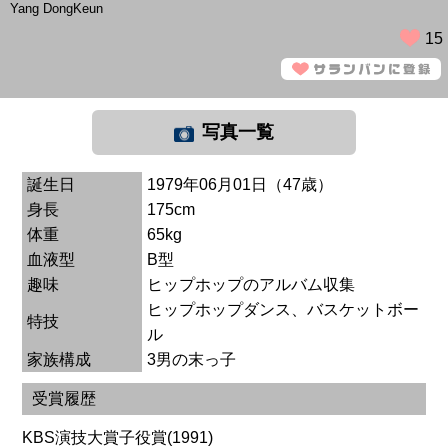
Yang DongKeun
15
写真一覧
誕生日
1979年06月01日（47歳）
身長
175cm
体重
65kg
血液型
B型
趣味
ヒップホップのアルバム収集
ヒップホップダンス、バスケットボー
特技
ル
家族構成
3男の末っ子
受賞履歴
KBS演技大賞子役賞(1991)