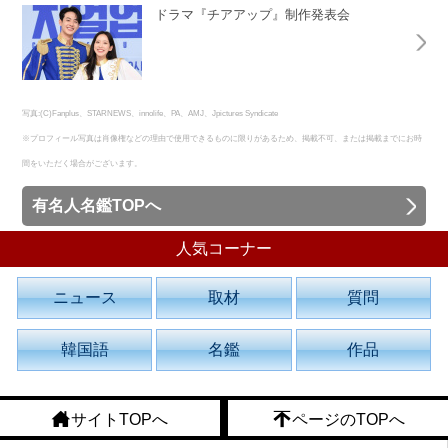
ドラマ『チアアップ』制作発表会
写真:(C)Fanplus、STARNEWS、innolife、PA、AMJ、Jpictures Syndicate
※プロフィール写真は肖像権などの理由で使用できるものに限りがあるため、掲載不可、または掲載までにお時
間をいただく場合がございます。
有名人名鑑TOPへ
人気コーナー
ニュース
取材
質問
韓国語
名鑑
作品
サイトTOPへ
ページのTOPへ