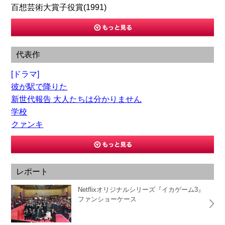
百想芸術大賞子役賞(1991)
代表作
[ドラマ]
彼が駅で降りた
新世代報告 大人たちは分かりません
学校
クァンキ
レポート
Netflixオリジナルシリーズ『イカゲーム3』
ファンショーケース