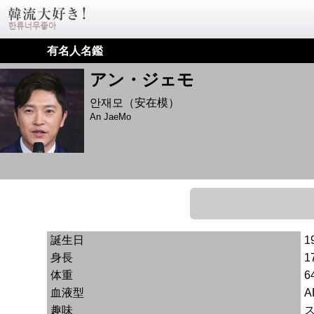
有名人名鑑
アン・ジェモ
안재모（安在模）
An JaeMo
誕生日
1
身長
1
体重
6
血液型
A
趣味