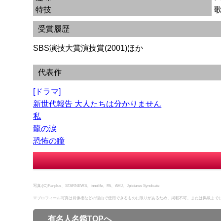
特技
受賞履歴
SBS演技大賞演技賞(2001)ほか
代表作
[ドラマ]
新世代報告 大人たちは分かりません
私
龍の涙
恐怖の瞳
写真:(C)Fanplus、STARNEWS、innolife、PA、AMJ、Jpictures Syndicate
※プロフィール写真は肖像権などの理由で使用できるものに限りがあるため、掲載不可、または掲載まで
有名人名鑑TOPへ